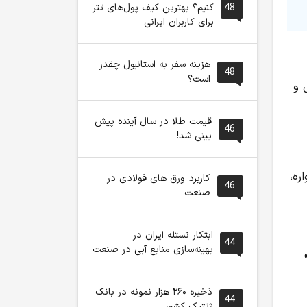
48
کنیم؟ بهترین کیف پول‌های تتر
برای کاربران ایرانی
هزینه سفر به استانبول چقدر
48
است؟
 و
قیمت طلا در سال آینده پیش
46
بینی شد!
ره،
کاربرد ورق های فولادی در
46
صنعت
ابتکار نستله ایران در
44
بهینه‌سازی منابع آبی در صنعت
ذخیره ۲۶۰ هزار نمونه در بانک
44
ژنتیک کشور