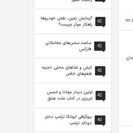
گرمایش زمین، نقش خودروها؛
42
راهکار موثر چیست؟
ساعت سشن‌های معاملاتی
42
فارکس
کیش و غذاهای محلی: تجربه
42
طعم‌های خاص
شش مورد از
توسعه کاربردهای هوش
توسعه کارب
خطرناک‌ترین مُدهای
مصنوعی در صنعت مد
مصنوعی در
اولین دیدار مولانا و شمس
42
تاریخ
و لباس؛ کمیته هوش
و لباس
تبریزی در کتاب ملت عشق
مصنوعی کارگروه تشکیل
می‌شود
بیوگرافی ایوانکا ترامپ دختر
40
دونالد ترامپ