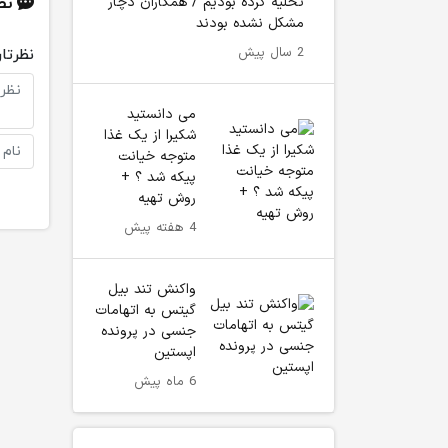
تخلیه کرده بودیم / همکاران دچار
نظ
مشکل نشده بودند
2 سال پیش
نظرتان
می دانستید
شکیرا از یک غذا
متوجه خیانت
پیکه شد ؟ +
روش تهیه
4 هفته پیش
واکنش تند بیل
گیتس به اتهامات
جنسی در پرونده
اپستین
6 ماه پیش