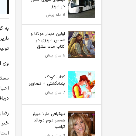
در تبریز
6 ماه پیش
به گ
اولین دیدار مولانا و
ناری
شمس تبریزی در
کتاب ملت عشق
تولید
6 سال پیش
وی افزود: از م
کتاب کودک
مسئو
بندانگشتی + تصاویر
احیای
7 سال پیش
دریاف
رضای
بیوگرافی مارلا میپلز
همسر دوم دونالد
خبر د
ترامپ
استا
3 سال پیش