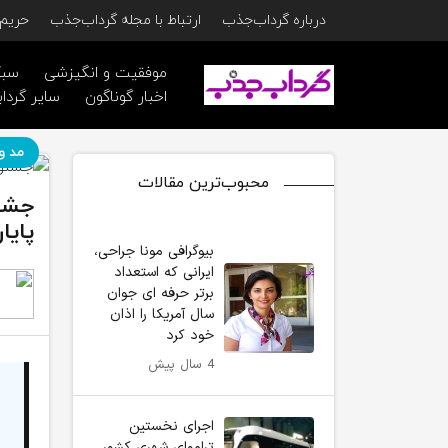
درباره گرداب‌جذب
ارتباط با مجله گرداب‌جذب
حریم 
موفقیت و انگیزشی
سبک
اخبار گوناگون
سایر گرداب
مد و
محبوب‌ترین مقالات
جشنو
پایا
بیوگرافی مونا جراحی،
ایرانی که استعداد
برتر حرفه ای جوان
سال آمریکا را اذان
خود کرد
4 سال پیش
اجرای نخستین
تراموای شهری کشور