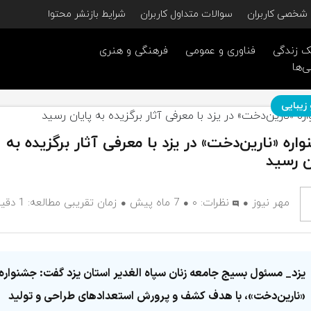
شخصی کاربران
سوالات متداول کاربران
شرایط بازنشر محتوا
 زندگی
فناوری و عمومی
فرهنگی و هنری
ی‌ها
 زیبایی
اره «نارین‌دخت» در یزد با معرفی آثار برگزیده به
ن رسید
مهر نیوز
نظرات:
۰
7 ماه پیش
زمان تقریبی مطالعه: 1 دقیقه
یزد_ مسئول بسیج جامعه زنان سپاه الغدیر استان یزد گفت: جشنواره
«نارین‌دخت»، با هدف کشف و پرورش استعدادهای طراحی و تولید