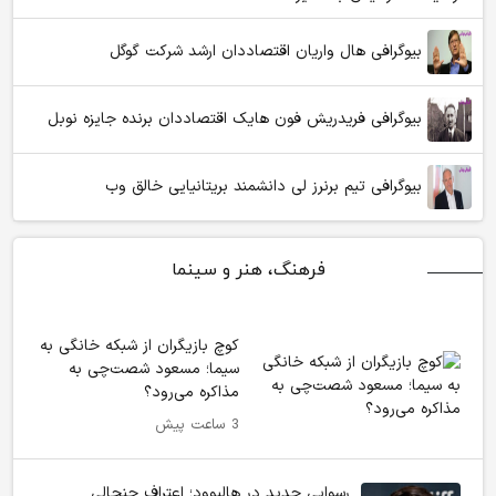
بیوگرافی هال واریان اقتصاددان ارشد شرکت گوگل
بیوگرافی فریدریش فون هایک اقتصاددان برنده جایزه نوبل
بیوگرافی تیم برنرز لی دانشمند بریتانیایی خالق وب
فرهنگ، هنر و سینما
کوچ بازیگران از شبکه خانگی به
سیما؛ مسعود شصت‌چی به
مذاکره می‌رود؟
3 ساعت پیش
رسوایی جدید در هالیوود؛ اعتراف جنجالی