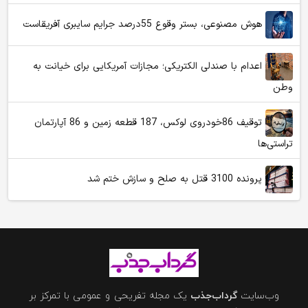
هوش مصنوعی، بستر وقوع 55درصد جرایم سایبری آفریقاست
اعدام با صندلی الکتریکی؛ مجازات آمریکایی برای خیانت به
وطن
توقیف 86خودروی لوکس، 187 قطعه زمین و 86 آپارتمان
تراستی‌ها
پرونده 3100 قتل به صلح و سازش ختم شد
وب‌سایت
گرداب‌جذب
یک مجله تفریحی و عمومی با تمرکز بر