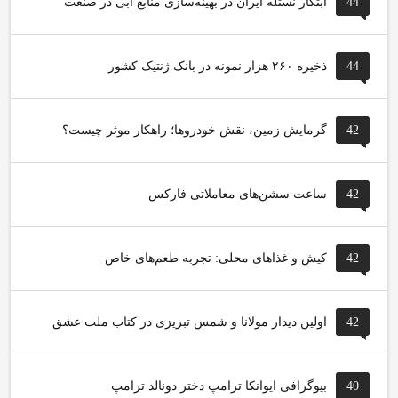
44
ابتکار نستله ایران در بهینه‌سازی منابع آبی در صنعت
44
ذخیره ۲۶۰ هزار نمونه در بانک ژنتیک کشور
42
گرمایش زمین، نقش خودروها؛ راهکار موثر چیست؟
42
ساعت سشن‌های معاملاتی فارکس
42
کیش و غذاهای محلی: تجربه طعم‌های خاص
42
اولین دیدار مولانا و شمس تبریزی در کتاب ملت عشق
40
بیوگرافی ایوانکا ترامپ دختر دونالد ترامپ