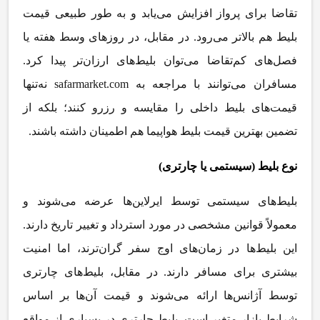
تقاضا برای پرواز افزایش می
یابد و به طور طبیعی قیمت
بلیط هم بالاتر می
رود. در مقابل، در روزهای وسط هفته یا
فصل
های کم
تقاضا می
توان بلیط
های ارزان
تر پیدا کرد.
مسافران می
توانند با مراجعه به
safarmarket.com
نه
تنها
قیمت
های بلیط داخلی را مقایسه و رزرو کنند؛ بلکه از
تضمین بهترین قیمت بلیط هواپیما هم اطمینان داشته باشند
.
نوع بلیط (سیستمی یا چارتری)
بلیط
های سیستمی توسط ایرلاین
ها عرضه می
شوند و
معمولاً قوانین مشخصی در مورد استرداد و تغییر تاریخ دارند.
این بلیط
ها در زمان
های اوج سفر گران
ترند، اما امنیت
بیشتری برای مسافر دارند. در مقابل، بلیط
های چارتری
توسط آژانس
ها ارائه می
شوند و قیمت آن
ها بر اساس
شرایط بازار متغیر است. بلیط چارتری در بسیاری از مواقع