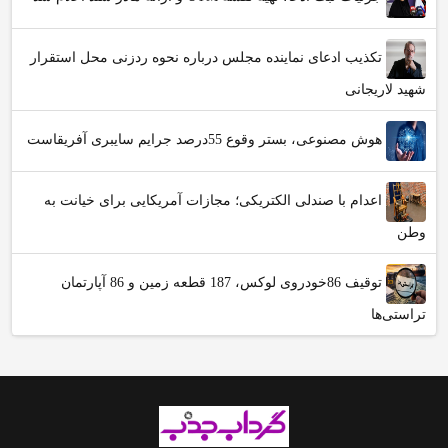
تکذیب ادعای نماینده مجلس درباره نحوه ردزنی محل استقرار
شهید لاریجانی
هوش مصنوعی، بستر وقوع 55درصد جرایم سایبری آفریقاست
اعدام با صندلی الکتریکی؛ مجازات آمریکایی برای خیانت به
وطن
توقیف 86خودروی لوکس، 187 قطعه زمین و 86 آپارتمان
تراستی‌ها