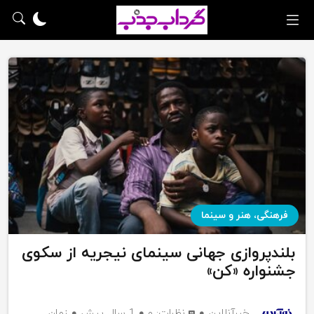
فرهنگی، هنر و سینما
بلندپروازی جهانی سینمای نیجریه از سکوی
جشنواره «کن»
خبرآنلاین
نظرات:
۰
1 سال پیش
زمان