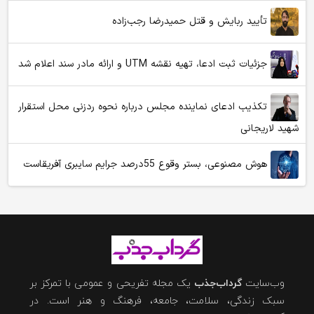
تأیید ربایش و قتل حمیدرضا رجب‌زاده
جزئیات ثبت ادعا، تهیه نقشه UTM و ارائه مادر سند اعلام شد
تکذیب ادعای نماینده مجلس درباره نحوه ردزنی محل استقرار
شهید لاریجانی
هوش مصنوعی، بستر وقوع 55درصد جرایم سایبری آفریقاست
وب‌سایت
گرداب‌جذب
یک مجله تفریحی و عمومی با تمرکز بر
سبک زندگی، سلامت، جامعه، فرهنگ و هنر است. در