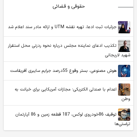
حقوقی و قضائی
جزئیات ثبت ادعا، تهیه نقشه UTM و ارائه مادر سند اعلام شد
تکذیب ادعای نماینده مجلس درباره نحوه ردزنی محل استقرار
شهید لاریجانی
هوش مصنوعی، بستر وقوع 55درصد جرایم سایبری آفریقاست
اعدام با صندلی الکتریکی؛ مجازات آمریکایی برای خیانت به
وطن
توقیف 86خودروی لوکس، 187 قطعه زمین و 86 آپارتمان
تراستی‌ها