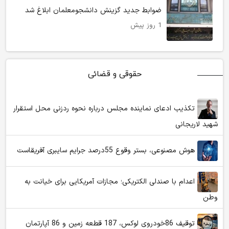
ضوابط جدید گزینش دانشجومعلمان ابلاغ شد
1 روز پیش
حقوقی و قضائی
تکذیب ادعای نماینده مجلس درباره نحوه ردزنی محل استقرار
شهید لاریجانی
هوش مصنوعی، بستر وقوع 55درصد جرایم سایبری آفریقاست
اعدام با صندلی الکتریکی؛ مجازات آمریکایی برای خیانت به
وطن
توقیف 86خودروی لوکس، 187 قطعه زمین و 86 آپارتمان