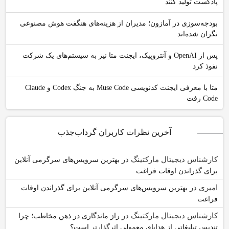
پادکست تولید کنند
بودجه‌سوزی در آمازون؛ مدیران از هزینه‌های هنگفت هوش مصنوعی
نگران شده‌اند
پس از OpenAI و آنتروپیک، ایجنت متا نیز به سیستم‌های یک شرکت
نفوذ کرد
متا با معرفی ایجنت کدنویسی Muse Code به جنگ Codex و Claude
Code رفت
آخرین نظرات کاربران گرداب‌جذب
کارشناس دیجیتال مارکتینگ
در
بهترین سرویس‌های سرگرمی آنلاین
برای گذراندن اوقات فراغت
امیری
در
بهترین سرویس‌های سرگرمی آنلاین برای گذراندن اوقات
فراغت
کارشناس دیجیتال مارکتینگ
در
راز ماندگاری در ذهن مخاطب؛ چرا
تندیس تبلیغاتی از هدایای معمولی اثرگذارتر است؟