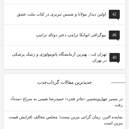
42
اولین دیدار مولانا و شمس تبریزی در کتاب ملت عشق
40
بیوگرافی ایوانکا ترامپ دختر دونالد ترامپ
تهران لب ، بهترین آزمایشگاه پاتوبیولوژی و ژنتیک پزشکی
40
در تهران
جدیدترین مقالات گرداب‌جذب
در مسیر چهل‌وپنجمین «تئاتر فجر»؛ حمیدرضا نعیمی به سراغ «مده‌آ»
رفت
نماینده البرز: زمان گرانی بنزین نیست؛ مجلس مخالف افزایش قیمت
بنزین است