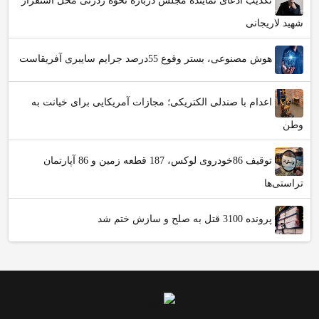
تکذیب ادعای نماینده مجلس درباره نحوه ردزنی محل استقرار
شهید لاریجانی
هوش مصنوعی، بستر وقوع 55درصد جرایم سایبری آفریقاست
اعدام با صندلی الکتریکی؛ مجازات آمریکایی برای خیانت به
وطن
توقیف 86خودروی لوکس، 187 قطعه زمین و 86 آپارتمان
تراستی‌ها
پرونده 3100 قتل به صلح و سازش ختم شد