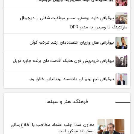
بیوگرافی داود یوسفی، مسیر موفقیت شغلی از دیجیتال
مارکتینگ تا رسیدن به مدیر DPR
بیوگرافی هال واریان اقتصاددان ارشد شرکت گوگل
بیوگرافی فریدریش فون هایک اقتصاددان برنده جایزه نوبل
بیوگرافی تیم برنرز لی دانشمند بریتانیایی خالق وب
فرهنگ، هنر و سینما
معاون صدا: جلب اعتماد مخاطب با اطلاع‌رسانی
مسئولانه ممکن است